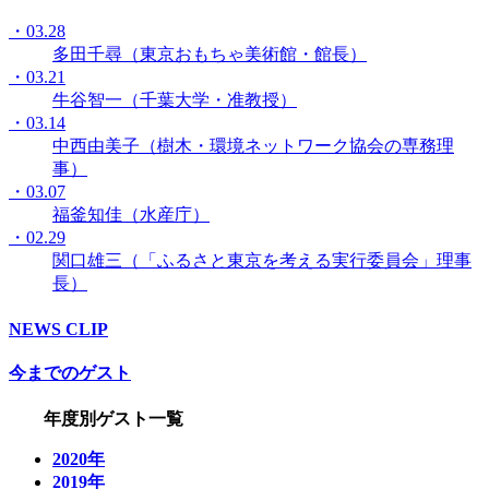
・03.28
多田千尋（東京おもちゃ美術館・館長）
・03.21
牛谷智一（千葉大学・准教授）
・03.14
中西由美子（樹木・環境ネットワーク協会の専務理
事）
・03.07
福釜知佳（水産庁）
・02.29
関口雄三（「ふるさと東京を考える実行委員会」理事
長）
NEWS CLIP
今までのゲスト
年度別ゲスト一覧
2020年
2019年