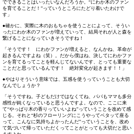
でできることはいったいなんだろうか。“にわか木のファン
を育てることだ！”っていうところにたどり着いたわけで
す」
●確かに、実際に木のおもちゃを使うことによって、そうい
ったにわか木のファンが増えていって、結局それが人と森を
繋げることになっていきそうですね！
「そうです！ にわかファンが増えると、なんかね、革命が
起きるんですよね（笑）。だから僕はね、決してにわかファ
ンを育てるってことを軽んじてないんです、とっても重要な
ことだと思っているんです！ 絶対変化が起きます！！」
●やはりそういう意味では、五感を使うっていうことも大切
なんでしょうか？
「そうですね。子どもだけではなくてね、パパもママも多分
感性が鈍くなっていると思うんですよ。なので、ここに来
て“やっぱり木の香りっていいよね”っていうことを改めて感
じる。それと“杉のフローリングにこうやってベタッて座る
って、こんなに気持ちよかったんだ”っていうことを、改め
て気づいて帰っていただくってことがとっても大切だと思い