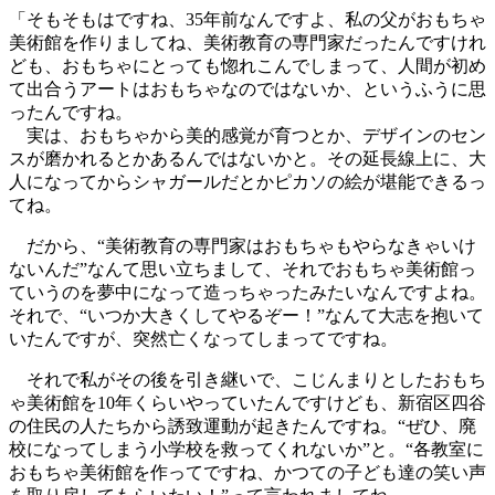
「そもそもはですね、35年前なんですよ、私の父がおもちゃ
美術館を作りましてね、美術教育の専門家だったんですけれ
ども、おもちゃにとっても惚れこんでしまって、人間が初め
て出合うアートはおもちゃなのではないか、というふうに思
ったんですね。
実は、おもちゃから美的感覚が育つとか、デザインのセン
スが磨かれるとかあるんではないかと。その延長線上に、大
人になってからシャガールだとかピカソの絵が堪能できるっ
てね。
だから、“美術教育の専門家はおもちゃもやらなきゃいけ
ないんだ”なんて思い立ちまして、それでおもちゃ美術館っ
ていうのを夢中になって造っちゃったみたいなんですよね。
それで、“いつか大きくしてやるぞー！”なんて大志を抱いて
いたんですが、突然亡くなってしまってですね。
それで私がその後を引き継いで、こじんまりとしたおもち
ゃ美術館を10年くらいやっていたんですけども、新宿区四谷
の住民の人たちから誘致運動が起きたんですね。“ぜひ、廃
校になってしまう小学校を救ってくれないか”と。“各教室に
おもちゃ美術館を作ってですね、かつての子ども達の笑い声