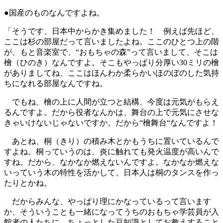
●国産のものなんですよね。
「そうです、日本中からかき集めました！ 例えば先ほど、
ここは杉の部屋だって言いましたよね。ここのひとつ上の階
が、もと音楽室で、“おもちゃの森”って言いまして、そこは
檜（ひのき）なんですよ。そこもやっぱり分厚い30ミリの檜
がありましてね、ここはほんわか柔らかいほのぼのした気持
ちになれる部屋なんですね。
でもね、檜の上に人間が立つと結構、今度は元気がもらえ
るんですよ。だから役者なんかは、舞台の上で元気にさせな
きゃいけないじゃないですか。だから“檜舞台“なんですよ！
あとね、桐（きり）の積み木とかもうちに置いているんで
すよね。桐っていうのは、炎に触れても発火温度が高いんで
すね。だから、なかなか燃えないんですよ。なかなか燃えな
いっていう木の特性を活かして、日本人は桐のタンスを作っ
たりとかね。
だからみんな、やっぱり理にかなっているって言います
か、そういうことも一緒になってうちのおもちゃ学芸員が入
館者の人たちに、ちょっとした豆知識としてお教えすること