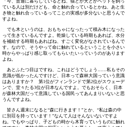
「今、普通に暮らしているとね、猫とか犬とかペットを飼っ
ている人は別だけども、命と触れ合っているとかね、あと生
き物と触れ合っているってことの実感が多分ないと思うんで
すよね。
でも木というのは、おもちゃになったって積み木になった
って生きているんですよ。乾燥している時期もあれば、水分
を補給する時期もあればね、すごく変化がなされているんで
す。なので、そうやって命に触れているということを小さい
時からやっぱり感じ取ってもらいたいっていうのがあります
よね。
あとふたつ目はですね、これはどうでしょう……私もその
意識が低かったんですけど、日本って森林大国っていう意識
はありますか？ 第1位がフィンランドで第2位がスウェーデ
ンで、堂々たる3位が日本なんですよ。でもおそらく、日本
が森林大国だって意識している国民ってあんまりいないと思
うんですよね。
皆さん週末になると“森に行きます！”とか、“私は森の中
に別荘を持っています！”なんて人はそんないないですよ
ね。でもやっぱり、子どもの時から木育っていうものに触れ