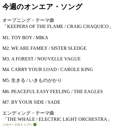
今週のオンエア・ソング
オープニング・テーマ曲
「KEEPERS OF THE FLAME / CRAIG CHAQUICO」
M1.
TOY BOY / MIKA
M2.
WE ARE FAMILY / SISTER SLEDGE
M3.
A FOREST / NOUVELLE VAGUE
M4.
CARRY YOUR LOAD / CAROLE KING
M5.
生きる / いきものがかり
M6.
PEACEFUL EASY FEELING / THE EAGLES
M7.
BY YOUR SIDE / SADE
エンディング・テーマ曲
「THE WHALE / ELECTRIC LIGHT ORCHESTRA」