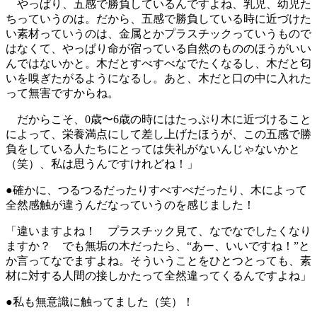
やっぱり、五感で勝負しているんですよね、乳児、幼児た
ちっていうのは。だから、五感で勝負している時に近づけた
い素材っていうのは、金属とかプラスチックっていうもので
はなくて、やっぱり命が宿っている自然のもののほうがいい
んではないかと。木だとすべすべなでたくなるし、木だと匂
いを嗅ぎたがるようになるし。あと、木だと口の中に入れた
って無害ですからね。
だからこそ、0歳〜6歳の時にはたっぷり木に近づけること
によって、栄養満点にして差し上げたほうが、この五感で勝
負をしている人たちにとっては失礼がないんじゃないかと
（笑）、私は思うんですけれどね！」
●確かに、つるつるだったりすべすべだったり、木によって
全然感触が違うんだなっていうのを感じました！
「違いますよね！ プラスチック見て、なでなでしたくなり
ますか？ でも無垢の木だったら、“あー、いいですね！”と
か言ってなでますよね。そういうことをひとつとっても、素
材に対する人間の接しかたって全然違ってくるんですよね」
●私も無意識に触ってました（笑）！