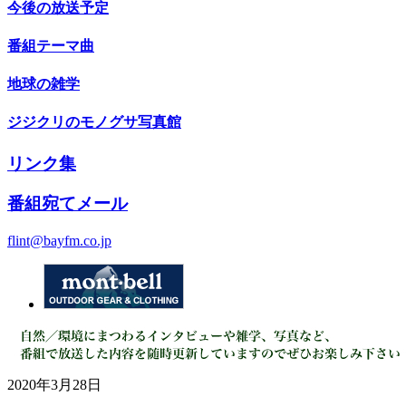
今後の放送予定
番組テーマ曲
地球の雑学
ジジクリのモノグサ写真館
リンク集
番組宛てメール
flint@bayfm.co.jp
2020年3月28日